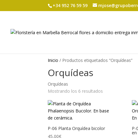
+34 952 76 59 59
mjose@grupoberr
Inicio
/ Productos etiquetados “Orquídeas”
Orquídeas
Orquídeas
Ordenado
Mostrando los 6 resultados
por
los
últimos
P-06 Planta Orquídea bicolor
P-
en
45,00
€