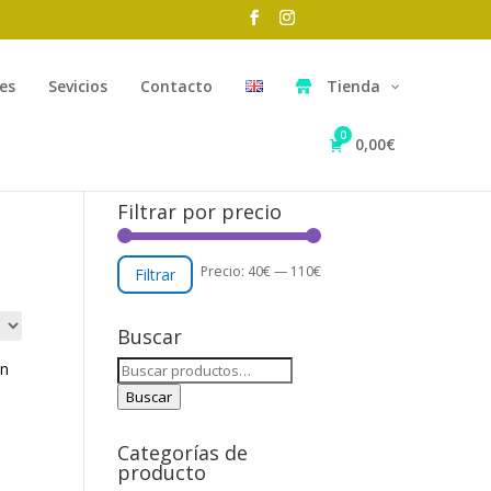
es
Sevicios
Contacto
Tienda
0
0,00
€
Filtrar por precio
Precio
Precio
Precio:
40€
—
110€
Filtrar
mínimo
máximo
Buscar
Buscar
por:
Buscar
Categorías de
producto